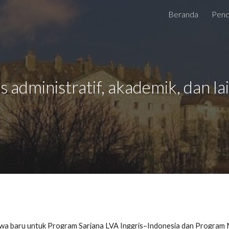
Beranda
Pend
ip to main content
Skip to navigat
s administratif, akademik, dan la
wa baru untuk Program Sarjana LVA Inggris–Indonesia dan Program Mag