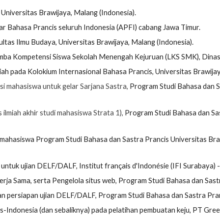
Universitas Brawijaya, Malang (Indonesia).
r Bahasa Prancis selur
uh
Indonesia
(APFI) cabang Jawa Timur.
tas Ilmu Budaya, Universitas Brawijaya, Malang (Indonesia).
ba Kompetensi Siswa Sekolah Menengah Kejuruan (LKS SMK), Dinas P
miah pada Kolokium
Internasional
Bahasa Prancis, Universitas Brawijay
ipsi mahasiswa
untuk gelar Sarjana Sastra,
Program Studi Bahasa dan Sa
s ilmiah akhir studi mahasiswa Strata 1),
Program Studi Bahasa dan Sas
mahasiswa Program Studi Bahasa dan Sastra Prancis
Universitas Bra
n untuk ujian DELF/DALF, Institut français d'Indonésie (IFI Surabaya) 
ja Sama, serta Pengelola situs web, Program Studi Bahasa dan Sastra
 persiapan ujian DELF/DALF, Program Studi Bahasa dan Sastra Pranci
s-Indonesia (dan sebaliknya) pada pelatihan pembuatan keju, PT Gre