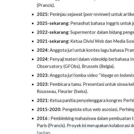
(Prancis).
2025:
Peninjau sejawat (
peer reviewer
) untuk artik
2025-sekarang:
Penasihat bahasa Inggris untuk ju
2022-sekarang:
Supermentor dalam bidang pengem
2021-sekarang:
Ketua Divisi Web dan Media Sosi
2024:
Anggota juri untuk kontes lagu bahasa Pran
2024:
Penyaji materi dalam videoklip berbahasa 
Observatory (GFObs), Brussels (Belgia).
2023:
Anggota juri lomba video “
Voyage en Indonés
2023:
Pembicara tamu. Presentasi untuk siswa kel
Rousseau, Fleurier (Swiss).
2021:
Ketua panitia penyelenggara kongres
Perhi
2015-2020:
Pengelola situs web asosiasi,
Perhimp
2016 :
Pembimbing
mahasiswa dalam pembuatan
t
Paris (Prancis). Proyek ini merupakan kolaborasi 
tautan
.