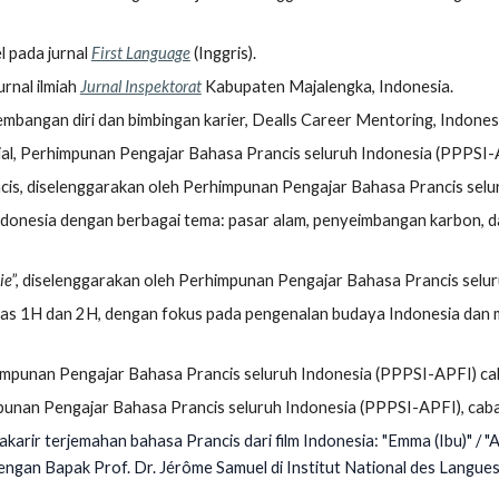
el pada jurnal
First Language
(Inggris).
rnal ilmiah
Jurnal Inspektorat
Kabupaten Majalengka, Indonesia.
bangan diri dan bimbingan karier, Dealls Career Mentoring, Indones
al,
Perhimpunan Pengajar Bahasa Prancis seluruh Indonesia
(PPPSI-A
cis, diselenggarakan oleh
Perhimpunan Pengajar Bahasa Prancis selu
Indonesia dengan berbagai tema: pasar alam, penyeimbangan karbon, 
ie
”, diselenggarakan oleh Perhimpunan Pengajar Bahasa Prancis selu
as 1H dan 2H, dengan fokus pada pengenalan budaya Indonesia dan me
mpunan Pengajar Bahasa Prancis seluruh Indonesia
(PPPSI-APFI) ca
unan Pengajar Bahasa Prancis seluruh Indonesia
(PPPSI-APFI), caba
akarir terjemahan bahasa Prancis dari film Indonesia: "Emma (Ibu)" / "A
dengan Bapak Prof. Dr. Jérôme Samuel di Institut National des Langues