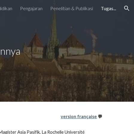
idikan
Pengajaran
Penelitian & Publikasi
Tugas...
ion
innya
version française
💬
ister Asia Pasifik, La Rochelle Université