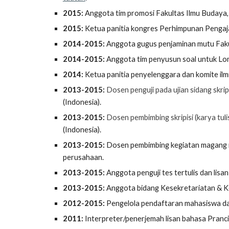
2015:
Anggota tim promosi Fakultas Ilmu Budaya, 
2015:
Ketua panitia kongres
Perhimpunan Pengaja
2014-2015:
Anggota gugus penjaminan mutu Fakul
2014-2015:
Anggota tim penyusun soal untuk Lom
2014:
Ketua panitia penyelenggara dan komite il
2013-2015:
D
osen
penguji
pada ujian sidang skr
(Indonesia)
.
2013-2015:
Dosen pembimbing skripisi (karya tuli
(Indonesia)
.
2013-2015:
Dosen pembimbing kegiatan magang 
perusahaan.
2013-2015:
Anggota penguji tes tertulis dan lisa
2013-2015:
Anggota bidang Kesekretariatan & Ker
2012-2015:
Pengelola pendaftaran mahasiswa dan
2011:
Interpreter/penerjemah lisan bahasa Pranci